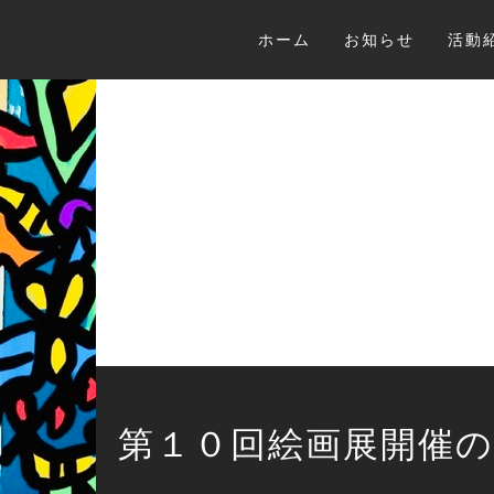
Skip
to
ホーム
お知らせ
活動
content
週末＋芸
第１０回絵画展開催