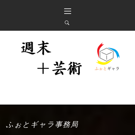
Skip
Primary
to
Menu
content
週末＋芸術 「ふぉとギ
投稿写真展と器ギャラリー
ャラ」
ふぉとギャラ事務局