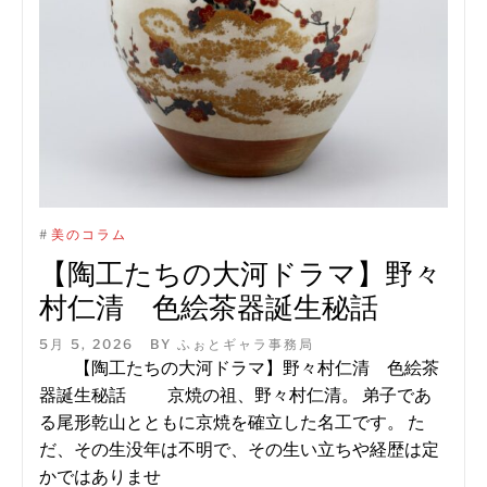
#
美のコラム
【陶工たちの大河ドラマ】野々
村仁清 色絵茶器誕生秘話
5月 5, 2026
BY
ふぉとギャラ事務局
【陶工たちの大河ドラマ】野々村仁清 色絵茶
器誕生秘話 京焼の祖、野々村仁清。 弟子であ
る尾形乾山とともに京焼を確立した名工です。 た
だ、その生没年は不明で、その生い立ちや経歴は定
かではありませ