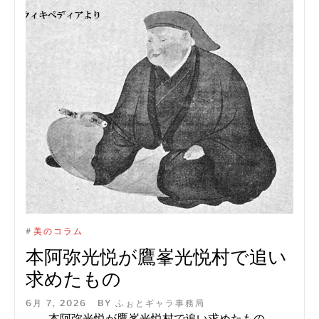
#
美のコラム
本阿弥光悦が鷹峯光悦村で追い
求めたもの
6月 7, 2026
BY
ふぉとギャラ事務局
本阿弥光悦が鷹峯光悦村で追い求めたもの