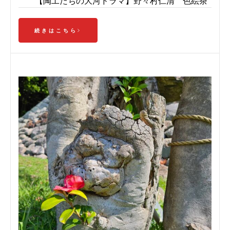
【陶工たちの大河ドラマ】野々村仁清 色絵茶
続きはこちら