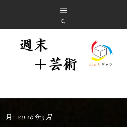
Skip
Primary
to
Menu
content
週末＋芸術 「ふぉとギ
投稿写真展と器ギャラリー
ャラ」
月:
2026年5月