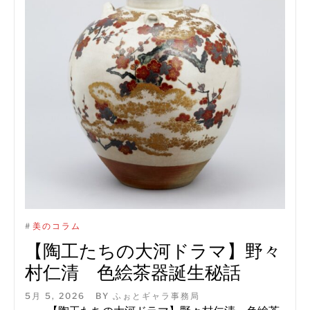
#
美のコラム
【陶工たちの大河ドラマ】野々
村仁清 色絵茶器誕生秘話
5月 5, 2026
BY
ふぉとギャラ事務局