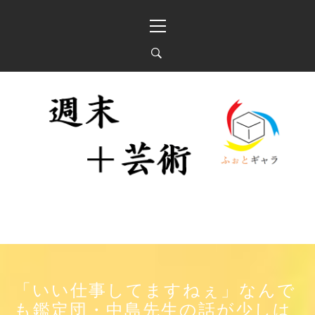
Skip
Primary
to
Menu
content
週末＋芸術 「ふぉとギ
投稿写真展と器ギャラリー
ャラ」
「いい仕事してますねぇ」なんで
も鑑定団・中島先生の話が少しは