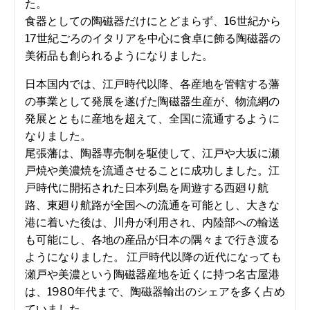
た。
食器としての陶磁器だけにとどまらず、16世紀から
17世紀ごろのイタリアを中心に食卓に飾る陶磁器の
美術品も創られるようになりました。
日本国内では、江戸時代以降、各産地を管轄する藩
の事業として発展を遂げた陶磁器生産が、物流網の
発展とともに産地を超えて、全国に流通するように
なりました。
尾張藩は、陶器専売制を駆使して、江戸や大坂に瀬
戸焼や美濃焼を流通させることに成功しました。江
戸時代に開拓された日本列島を周遊する西廻り航
路、東廻り航路が全国への流通を可能とし、大きな
港に着いた後は、川舟が利用され、内陸部への輸送
も可能にし、各地の産品が日本の隅々まで行き渡る
ようになりました。 江戸時代以降の近代になっても
瀬戸や美濃という陶磁器産地を近くに持つ名古屋港
は、1980年代まで、陶磁器輸出のシェアを多く占め
ていました。