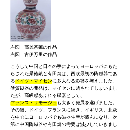
左図：高麗茶碗の作品
右図：古伊万里の作品
こうして中国と日本の手によってヨーロッパにもた
らされた景徳鎮と有田焼は、西欧最初の陶磁器であ
る
ドイツ・マイセン
に多大なる影響を与えました。
硬質磁器の開発は、マイセンに越されてしまいまし
たが、高級感あふれる磁器として、
フランス・リモージュ
も大きく発展を遂げました。
その後、ドイツ、フランスに続き、イギリス、北欧
を中心にヨーロッパでも磁器生産が盛んになり、次
第に中国陶磁器や有田焼の需要は減少していきまし