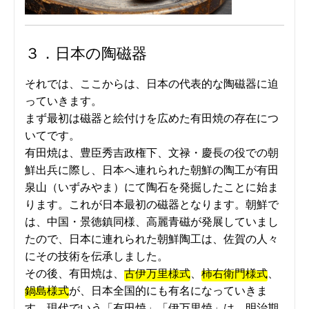
３．日本の陶磁器
それでは、ここからは、日本の代表的な陶磁器に迫
っていきます。
まず最初は磁器と絵付けを広めた有田焼の存在につ
いてです。
有田焼は、豊臣秀吉政権下、文禄・慶長の役での朝
鮮出兵に際し、日本へ連れられた朝鮮の陶工が有田
泉山（いずみやま）にて陶石を発掘したことに始ま
ります。これが日本最初の磁器となります。朝鮮で
は、中国・景徳鎮同様、高麗青磁が発展していまし
たので、日本に連れられた朝鮮陶工は、佐賀の人々
にその技術を伝承しました。
その後、有田焼は、
古伊万里様式
、
柿右衛門様式
、
鍋島様式
が、日本全国的にも有名になっていきま
す。現代でいう「有田焼」「伊万里焼」は、明治期