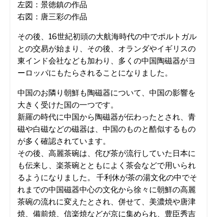
左図：景徳鎮の作品
右図：唐三彩の作品
その後、16世紀初頭の大航海時代の中でポルトガル
との交易が始まり、その後、オランダやイギリスの
東インド会社なども加わり、多くの中国陶磁器がヨ
ーロッパにもたらされることになりました。
中国のお隣り朝鮮も陶磁器について、中国の影響を
大きく受けた国の一つです。
新羅の時代に中国から陶磁器が伝わったとされ、青
磁や白磁などの磁器は、中国のものと酷似するもの
が多く確認されています。
その後、高麗茶碗は、侘び茶が流行していた日本に
も伝来し、楽茶碗とともによく茶会などで用いられ
るようになりました。 千利休が茶の湯文化の中でそ
れまでの中国磁器中心の文化から徐々に朝鮮の高麗
茶碗の流れに変えたとされ、併せて、美濃焼や唐津
焼、備前焼、信楽焼などが京に集められ、豊臣秀吉