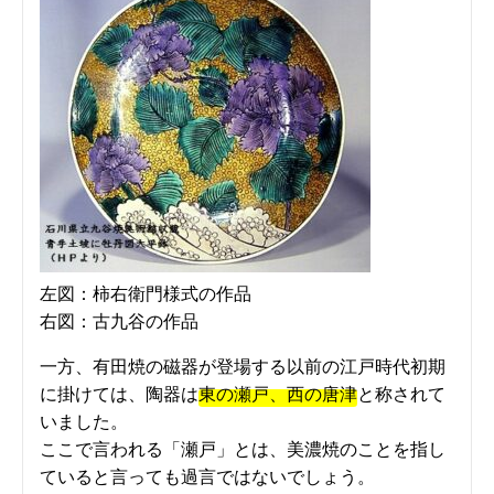
左図：柿右衛門様式の作品
右図：古九谷の作品
一方、有田焼の磁器が登場する以前の江戸時代初期
に掛けては、陶器は
東の瀬戸、西の唐津
と称されて
いました。
ここで言われる「瀬戸」とは、美濃焼のことを指し
ていると言っても過言ではないでしょう。