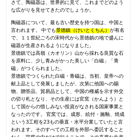
さて、陶磁器は、世界的に見て、これまでどのよう
な広がりを見せてきたのでしょうか。
陶磁器について、最も古い歴史を持つ国は、中国と
言われます。 中でも
景徳鎮（けいとくちん）
が有名
で、１１世紀ごろの宋時代から景徳鎮の地で盛んに
磁器が生産されるようになりました。
景徳鎮では高嶺（カオリン）山から採れる良質な石
を原料に、少し青みがかった美しい「白磁」「青
磁」がつくられました。
景徳鎮でつくられた白磁・青磁は、当初、皇帝への
献上品として発展しましたが、次第に他国への賜
物、贈答品、貿易品として、中国の権威を示す外交
の切り札となり、その生産には官窯（かんよう）と
して国からの惜しみない投資がなされる国家事業と
なったのです。 官窯では、成形、絵付・施釉、焼成
という3工程を23もの垂直・水平分業していたと言
われます。そのすべての工程を外部へ委託すること