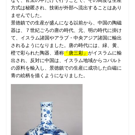
なく、官窯の中だけで行うことで、その高度な生産
方式は秘匿され、技術が外部へ流出することはあり
ませんでした。
景徳鎮での生産が盛んになる以前から、中国の陶磁
器は、７世紀ごろの唐の時代、元、明の時代に掛け
て、イスラム諸国やアラブ・中央アジア諸国に輸出
されるようになりました。唐の時代には、緑、黄、
橙で彩られた陶器、通称
「唐三彩」
がイスラムに輸
出され、反対に中国は、イスラム地域からコバルト
の原料を輸入し、景徳鎮での生産に成功した白磁に
青の絵柄を描くようになりました。