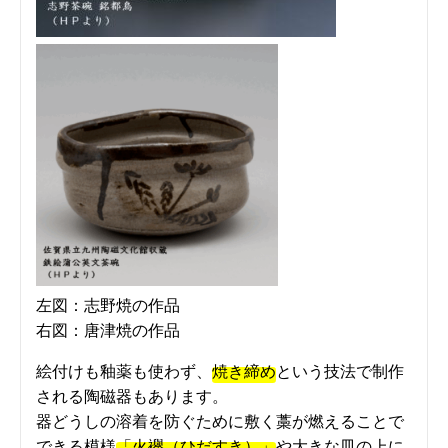
左図：志野焼の作品
右図：唐津焼の作品
絵付けも釉薬も使わず、
焼き締め
という技法で制作
される陶磁器もあります。
器どうしの溶着を防ぐために敷く藁が燃えることで
できる模様
「火襷（ひだすき）」
や大きな皿の上に