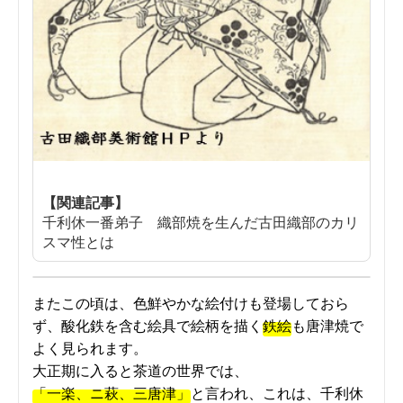
【関連記事】
千利休一番弟子 織部焼を生んだ古田織部のカリ
スマ性とは
またこの頃は、色鮮やかな絵付けも登場しておら
ず、酸化鉄を含む絵具で絵柄を描く
鉄絵
も唐津焼で
よく見られます。
大正期に入ると茶道の世界では、
「一楽、ニ萩、三唐津」
と言われ、これは、千利休