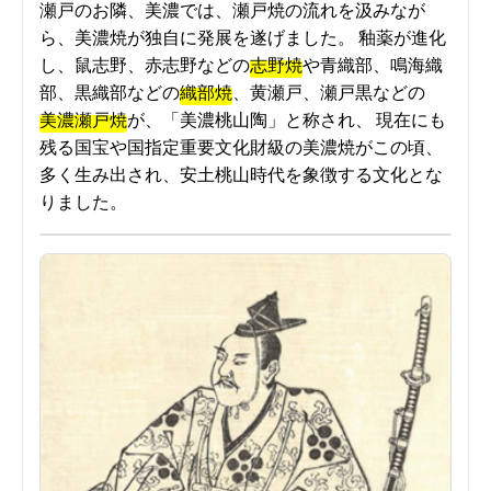
瀬戸のお隣、美濃では、瀬戸焼の流れを汲みなが
ら、美濃焼が独自に発展を遂げました。 釉薬が進化
し、鼠志野、赤志野などの
志野焼
や青織部、鳴海織
部、黒織部などの
織部焼
、黄瀬戸、瀬戸黒などの
美濃瀬戸焼
が、「美濃桃山陶」と称され、 現在にも
残る国宝や国指定重要文化財級の美濃焼がこの頃、
多く生み出され、安土桃山時代を象徴する文化とな
りました。