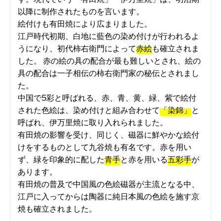
以降に制作されたものを言います。
絵付けも有田焼により広まりました。
江戸時代初期、白地に藍色の染め付けが行われるよ
うになり、初代柿右衛門によって
赤絵
も確立されま
した。 赤の絵の具の配合が最も難しいとされ、絵の
具の配合は一子相伝の柿右衛門家の秘伝とされまし
た。
中国で5彩と呼ばれる、赤、青、黄、緑、紫で絵付
された色絵は、染め付けと組み合わせて
「染錦」
と
呼ばれ、伊万里焼に取り入れられました。
有田焼の影響を受け、同じく、磁器に鮮やかな絵付
けをするものとして九谷焼も有名です。赤を用い
ず、緑を印象的に配した
青手
と赤を用いる
五彩手
が
あります。
有田焼の普及で中国風の色絵磁器が主流となる中、
江戸に入ってからは陶器に純日本風の色絵を施す京
焼も確立されました。