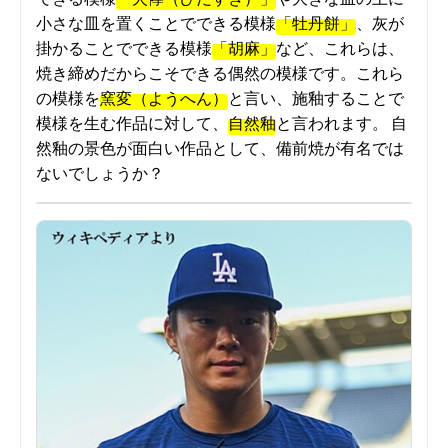
小さな皿を置くことでできる模様
「牡丹餅」
、灰が
掛かることでできる模様
「胡麻」
など、これらは、
焼き締めだからこそできる偶然の模様です。これら
の模様を
窯変（ようへん）
と言い、施釉することで
模様を生む作品に対して、
自然釉
と言われます。 自
然釉の景色が面白い作品として、備前焼が有名では
ないでしょうか？