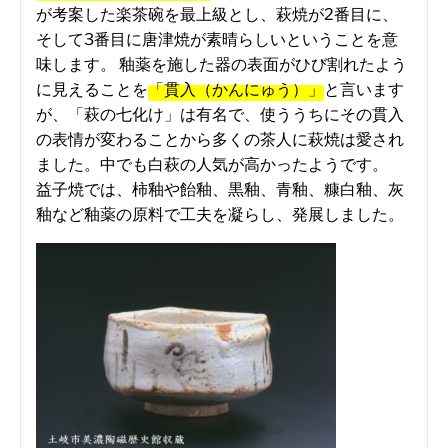
が考案した楽茶碗を最上級とし、萩焼が2番目に、
そして3番目に唐津焼が素晴らしいということを意
味します。 釉薬を施した器の表面がひび割れたよう
に見えることを
「貫入（かんにゅう）」
と言います
が、「萩の七化け」は有名で、使ううちにその貫入
の表情が変わることから多くの茶人に萩焼は愛され
ました。中でも白萩の人気が高かったようです。
益子焼では、柿釉や飴釉、黒釉、青釉、糠白釉、灰
釉など釉薬の原料で工夫を凝らし、発展しました。