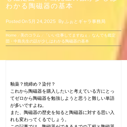
わかる陶磁器の基本
Posted On
5月 24, 2025
By
ふぉとギャラ事務局
Home
美のコラム
「いい仕事してますねぇ」なんでも鑑定
団・中島先生の話が少しはわかる陶磁器の基本
釉薬？焼締め？染付？
これから陶磁器を購入したいと考えている方にとっ
てゼロから陶磁器を勉強しようと思うと難しい単語
が多いですよね。
また、陶磁器の歴史を知ると陶磁器に対する思い入
れも変わってくるでしょう。
この記事では、陶磁器ができるまでの工程と陶磁器